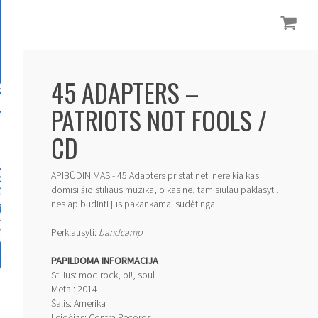
45 ADAPTERS ‎–
PATRIOTS NOT FOOLS /
CD
APIBŪDINIMAS - 45 Adapters pristatineti nereikia kas
domisi šio stiliaus muzika, o kas ne, tam siulau paklasyti,
nes apibudinti jus pakankamai sudėtinga.
Perklausyti:
bandcamp
PAPILDOMA INFORMACIJA
Stilius: mod rock, oi!, soul
Metai: 2014
Šalis: Amerika
Leidėjas: Contra Records