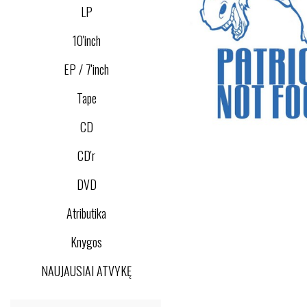
LP
10'inch
EP / 7'inch
Tape
CD
CD'r
DVD
Atributika
Knygos
NAUJAUSIAI ATVYKĘ