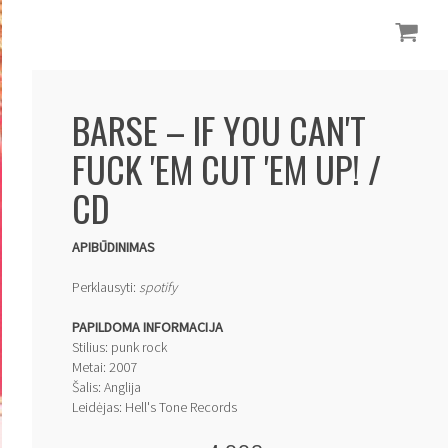
BARSE ‎– IF YOU CAN'T
FUCK 'EM CUT 'EM UP! /
CD
APIBŪDINIMAS
Perklausyti:
spotify
PAPILDOMA INFORMACIJA
Stilius: punk rock
Metai: 2007
Šalis: Anglija
Leidėjas: Hell's Tone Records