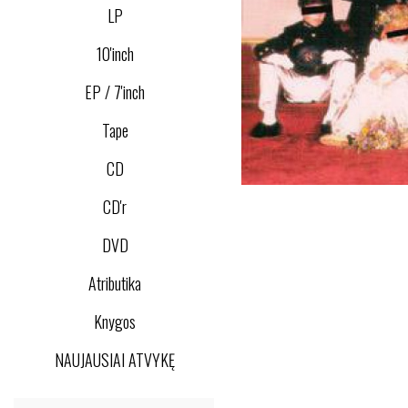
LP
10'inch
EP / 7'inch
Tape
CD
CD'r
DVD
Atributika
Knygos
NAUJAUSIAI ATVYKĘ