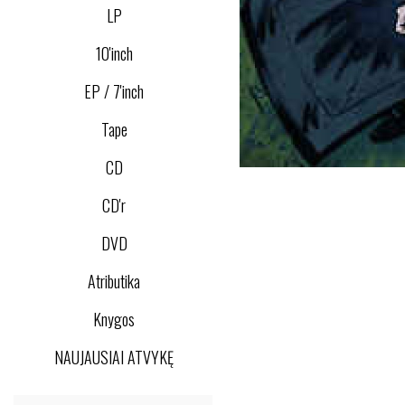
LP
10'inch
EP / 7'inch
Tape
CD
CD'r
DVD
Atributika
Knygos
NAUJAUSIAI ATVYKĘ