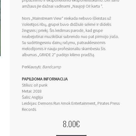
pripažinimo ir eksponentinio eksponentiškumo. Dėl savo
amžiaus jie dažnai vadinami „Naujoji Oi! karta “.
Nors „Mainstream View“ niekada nebuvo išleistas už
Vokietijos ribų, grupei buvo didžiulė sėkmė ir didelis
žingsnis į priekį. Šis leidimas parodė, kad grupė
neabejotinai muzikiškai subrendo nuo pat pirmojo įrašo.
Su sudėtingesniu dainų rašymu, patrauklesnėmis
melodijomis ir nauju profesionaliu skambesiu šis
albumas „GRADE 2“ padėjo kilimo pradžią.
Perklausyti:
Bandcamp
PAPILDOMA INFORMACIJA
Stilius: oi! punk
Metai: 2018
Šalis: Anglija
Leidėjas: ‎Demons Run Amok Entertainment, Pirates Press
Records
8.00€