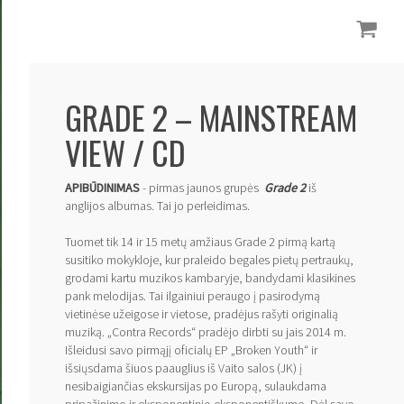
GRADE 2 ‎– MAINSTREAM
VIEW / CD
APIBŪDINIMAS
- pirmas jaunos grupės
Grade 2
iš
anglijos albumas. Tai jo perleidimas.
Tuomet tik 14 ir 15 metų amžiaus Grade 2 pirmą kartą
susitiko mokykloje, kur praleido begales pietų pertraukų,
grodami kartu muzikos kambaryje, bandydami klasikines
pank melodijas. Tai ilgainiui peraugo į pasirodymą
vietinėse užeigose ir vietose, pradėjus rašyti originalią
muziką. „Contra Records“ pradėjo dirbti su jais 2014 m.
Išleidusi savo pirmąjį oficialų EP „Broken Youth“ ir
išsiųsdama šiuos paauglius iš Vaito salos (JK) į
nesibaigiančias ekskursijas po Europą, sulaukdama