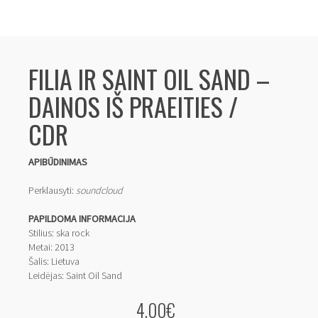
FILIA IR SAINT OIL SAND ‎–
DAINOS IŠ PRAEITIES /
CDR
APIBŪDINIMAS
Perklausyti:
soundcloud
PAPILDOMA INFORMACIJA
Stilius: ska rock
Metai: 2013
Šalis: Lietuva
Leidėjas: Saint Oil Sand
4.00€