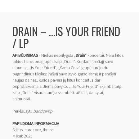
DRAIN ‎– ...IS YOUR FRIEND
/ LP
APIBŪDINIMAS
- Niekas neprilygsta „
Drain
“ koncertui. Nėra kitos
tokios hardcore grupės kaip „Drain“. Kurdami trečiąjį savo
albumą „...Is Your Friend“, „Santa Cruz“ grupė turėjo du
pagrindinius tikslus: įrašyti savo gyvo garso esmę ir parašyti
naujas dainas, kurios pavers jų kitus koncertus dar
beprotiškesniais. Jiems pavyko. „...Is Your Friend“ skamba taip,
kaip „Drain“ visada turėjo skambėti: aiškiai, dantytai,
animuotai.
Perklausyti:
bandcamp
PAPILDOMA INFORMACIJA
Stilius: hardcore, thrash
Metai: 2025