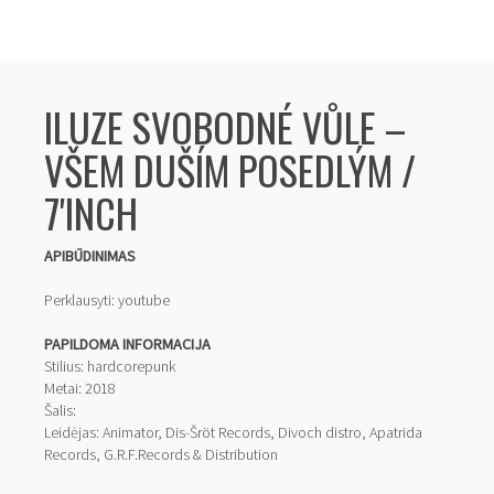
ILUZE SVOBODNÉ VŮLE ‎–
VŠEM DUŠÍM POSEDLÝM /
7'INCH
APIBŪDINIMAS
Perklausyti:
youtube
PAPILDOMA INFORMACIJA
Stilius: hardcorepunk
Metai: 2018
Šalis:
Leidėjas: Animator, Dis-Šröt Records, Divoch distro, Apatrida
Records, G.R.F.Records & Distribution