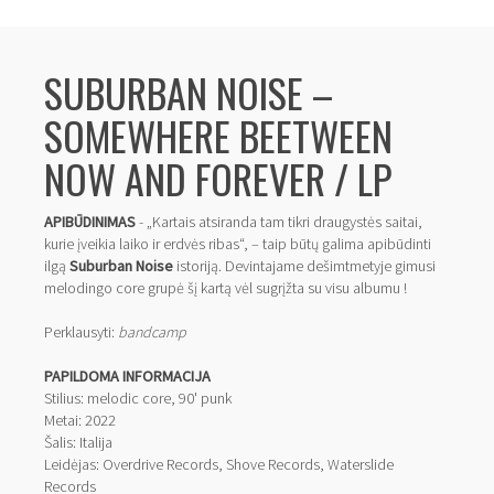
SUBURBAN NOISE ‎–
SOMEWHERE BEETWEEN
NOW AND FOREVER / LP
APIBŪDINIMAS
- „Kartais atsiranda tam tikri draugystės saitai,
kurie įveikia laiko ir erdvės ribas“, – taip būtų galima apibūdinti
ilgą
Suburban Noise
istoriją.
Devintajame dešimtmetyje gimusi
melodingo core grupė šį kartą vėl sugrįžta su visu albumu !
Perklausyti:
bandcamp
PAPILDOMA INFORMACIJA
Stilius: melodic core, 90' punk
Metai: 2022
Šalis: Italija
Leidėjas: Overdrive Records, Shove Records, Waterslide
Records