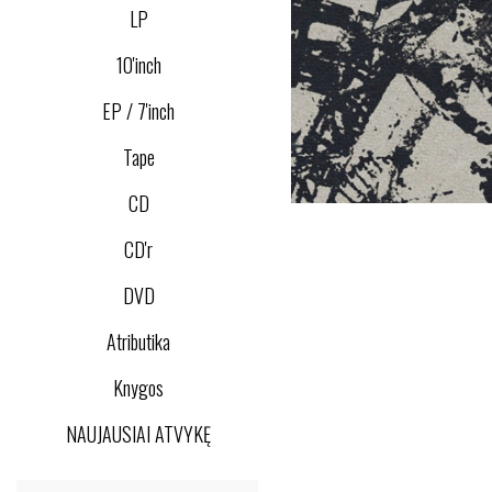
LP
10'inch
EP / 7'inch
Tape
CD
CD'r
DVD
Atributika
Knygos
NAUJAUSIAI ATVYKĘ