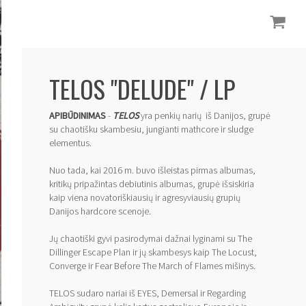
TELOS "DELUDE" / LP
APIBŪDINIMAS
-
TELOS
yra penkių narių iš Danijos, grupė
su chaotišku skambesiu, jungianti mathcore ir sludge
elementus.
Nuo tada, kai 2016 m. buvo išleistas pirmas albumas,
kritikų pripažintas debiutinis albumas, grupė išsiskiria
kaip viena novatoriškiausių ir agresyviausių grupių
Danijos hardcore scenoje.
Jų chaotiški gyvi pasirodymai dažnai lyginami su The
Dillinger Escape Plan ir jų skambesys kaip The Locust,
Converge ir Fear Before The March of Flames mišinys.
TELOS sudaro nariai iš EYES, Demersal ir Regarding