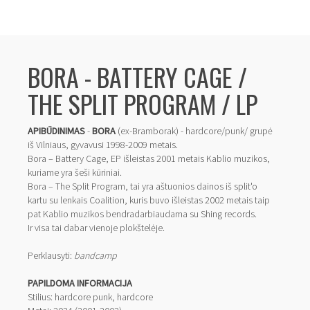
BORA - BATTERY CAGE /
THE SPLIT PROGRAM / LP
APIBŪDINIMAS
-
BORA
(ex-Bramborak) - hardcore/punk/ grupė
iš Vilniaus, gyvavusi 1998-2009 metais.
Bora – Battery Cage, EP išleistas 2001 metais Kablio muzikos,
kuriame yra šeši kūriniai.
Bora – The Split Program, tai yra aštuonios dainos iš split'o
kartu su lenkais Coalition, kuris buvo išleistas 2002 metais taip
pat Kablio muzikos bendradarbiaudama su Shing records.
Ir visa tai dabar vienoje plokštelėje.
Perklausyti:
bandcamp
PAPILDOMA INFORMACIJA
Stilius: hardcore punk, hardcore