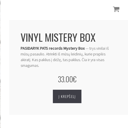
VINYL MISTERY BOX
PASIDARYK PATS records Mystery Box
— trys vinilai iš
mūsų pasaulio.
Atrinkti iš mūsų leidinių, kurie praplės
akiratį. Kas paklius į dėžę, tas paklius. Čia ir yra visas
smagumas.
33.00€