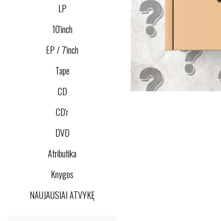
LP
10'inch
EP / 7'inch
Tape
CD
CD'r
DVD
Atributika
Knygos
NAUJAUSIAI ATVYKĘ