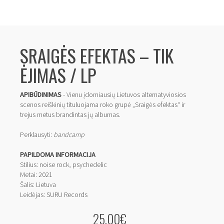
SRAIGĖS EFEKTAS – TIK
ĖJIMAS / LP
APIBŪDINIMAS
- Vienu įdomiausių Lietuvos alternatyviosios
scenos reiškinių tituluojama roko grupė „Sraigės efektas“ ir
trejus metus brandintas jų albumas.
Perklausyti:
bandcamp
PAPILDOMA INFORMACIJA
Stilius: noise rock, psychedelic
Metai: 2021
Šalis: Lietuva
Leidėjas: SURU Records
25.00€