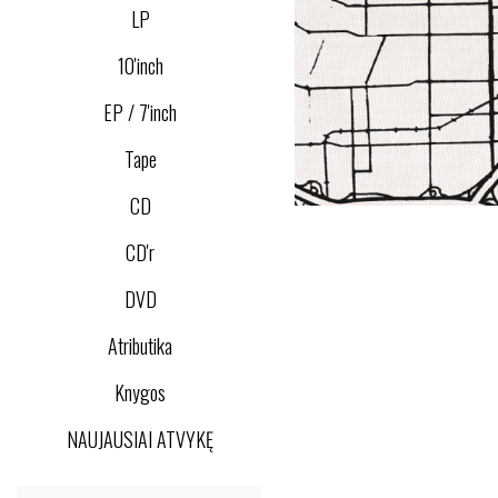
LP
10'inch
EP / 7'inch
Tape
CD
CD'r
DVD
Atributika
Knygos
NAUJAUSIAI ATVYKĘ