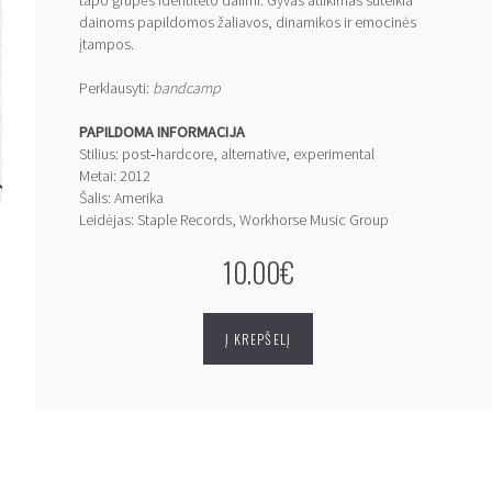
tapo grupės identiteto dalimi. Gyvas atlikimas suteikia
dainoms papildomos žaliavos, dinamikos ir emocinės
įtampos.
Perklausyti:
bandcamp
PAPILDOMA INFORMACIJA
Stilius: post‑hardcore, alternative, experimental
Metai: 2012
Šalis: Amerika
Leidėjas: Staple Records, Workhorse Music Group
10.00€