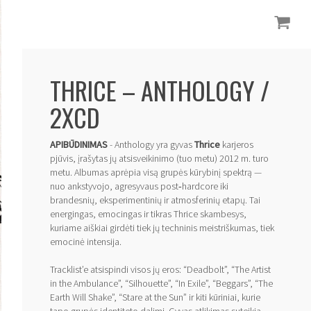
THRICE – ANTHOLOGY /
2XCD
APIBŪDINIMAS
- Anthology yra gyvas
Thrice
karjeros
pjūvis, įrašytas jų atsisveikinimo (tuo metu) 2012 m. turo
metu. Albumas aprėpia visą grupės kūrybinį spektrą —
nuo ankstyvojo, agresyvaus post‑hardcore iki
brandesnių, eksperimentinių ir atmosferinių etapų. Tai
energingas, emocingas ir tikras Thrice skambesys,
kuriame aiškiai girdėti tiek jų techninis meistriškumas, tiek
emocinė intensija.
Tracklist’e atsispindi visos jų eros: “Deadbolt”, “The Artist
in the Ambulance”, “Silhouette”, “In Exile”, “Beggars”, “The
Earth Will Shake”, “Stare at the Sun” ir kiti kūriniai, kurie