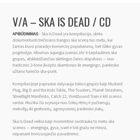
V/A – SKA IS DEAD / CD
APIBŪDINIMAS
- Ska Is Dead yra kompiliacija, skirta
dokumentuoti trečiosios bangos ska sceną tuo metu, kai
žanras buvo praradęs komercinį populiarumą, bet išliko gyvas
pogrindyje. Albumas sujungia įvairias JAV ir tarptautines ska
grupes, atskleidžiančias skirtingus žanro atspalvius — nuo
tradicinio 2‑tone įkvėpto skambesio iki energingo, pankroko
užtaiso turinčio ska‑punk.
Kompiliacijoje paprastai dalyvauja tokios grupės kaip Mustard
Plug, Big D and the Kids Table, The Toasters, Planet Smashers,
Streetlight Manifesto, Catch 22, Westbound Train ir kiti scenos
vardai. Muzika čia svyruoja nuo šokių ritmų ir pučiamųjų
melodijų iki greitesnių, agresyvesnių pankroko įtakų.
Ska Is Dead veikia kaip momentinė nuotrauka to meto ska
scenos — energinga, gyva, įvairi ir toli gražu ne mirusi,
nepaisant ironizuojančio pavadinimo.